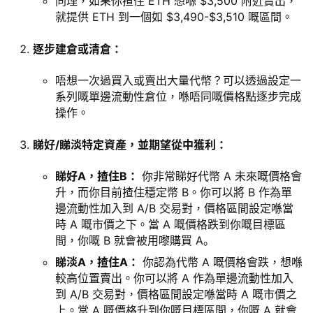
同理，如果你揸住 ETH 想喺 $3,500 附近賣出，
就提供 ETH 到一個如 $3,490-$3,510 嘅區間。
逐步建倉或清倉：
唔想一次過買入或賣出大量代幣？可以透過設定一
系列嘅單邊流動性倉位，喺唔同嘅價格點逐步完成
操作。
睇好/睇淡特定資產，並期望從中獲利：
睇好A，揸住B：
你非常睇好代幣 A 未來嘅價格會
升，而你目前揸住穩定幣 B。你可以將 B 作為單
邊流動性加入到 A/B 交易對，價格區間設定喺當
時 A 嘅市價之下。當 A 嘅價格跌到你嘅目標區
間，你嘅 B 就會被用嚟購買 A。
睇淡A，揸住A：
你認為代幣 A 嘅價格會跌，想喺
較高位置賣出。你可以將 A 作為單邊流動性加入
到 A/B 交易對，價格區間設定喺當時 A 嘅市價之
上。當 A 嘅價格升到你嘅目標區間，你嘅 A 就會