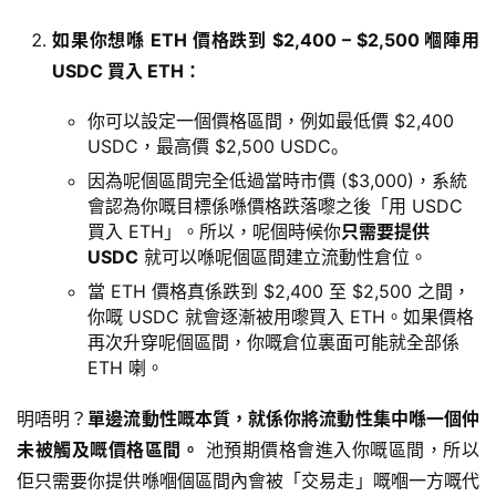
如果你想喺 ETH 價格跌到 $2,400 – $2,500 嗰陣用
USDC 買入 ETH：
你可以設定一個價格區間，例如最低價 $2,400
USDC，最高價 $2,500 USDC。
因為呢個區間完全低過當時市價 ($3,000)，系統
會認為你嘅目標係喺價格跌落嚟之後「用 USDC
買入 ETH」。所以，呢個時候你
只需要提供
USDC
就可以喺呢個區間建立流動性倉位。
當 ETH 價格真係跌到 $2,400 至 $2,500 之間，
你嘅 USDC 就會逐漸被用嚟買入 ETH。如果價格
再次升穿呢個區間，你嘅倉位裏面可能就全部係
ETH 喇。
明唔明？
單邊流動性嘅本質，就係你將流動性集中喺一個仲
未被觸及嘅價格區間。
 池預期價格會進入你嘅區間，所以
佢只需要你提供喺嗰個區間內會被「交易走」嘅嗰一方嘅代