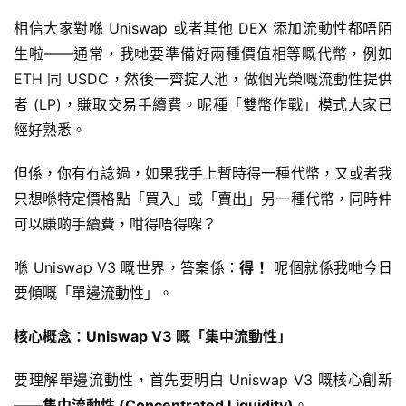
相信大家對喺 Uniswap 或者其他 DEX 添加流動性都唔陌
生啦——通常，我哋要準備好兩種價值相等嘅代幣，例如 
ETH 同 USDC，然後一齊掟入池，做個光榮嘅流動性提供
者 (LP)，賺取交易手續費。呢種「雙幣作戰」模式大家已
經好熟悉。
但係，你有冇諗過，如果我手上暫時得一種代幣，又或者我
只想喺特定價格點「買入」或「賣出」另一種代幣，同時仲
可以賺啲手續費，咁得唔得㗎？
喺 Uniswap V3 嘅世界，答案係：
得！
 呢個就係我哋今日
要傾嘅「單邊流動性」。
核心概念：Uniswap V3 嘅「集中流動性」
要理解單邊流動性，首先要明白 Uniswap V3 嘅核心創新
——
集中流動性 (Concentrated Liquidity)
。