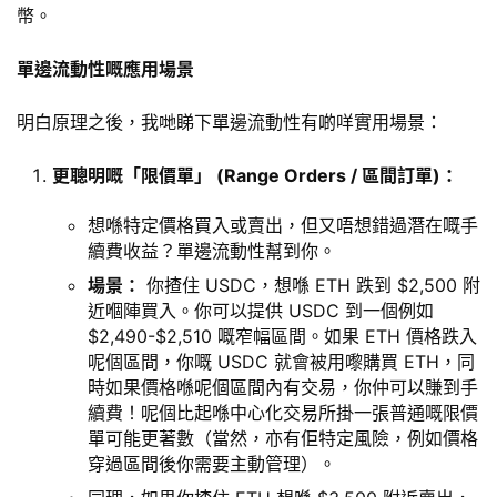
幣。
單邊流動性嘅應用場景
明白原理之後，我哋睇下單邊流動性有啲咩實用場景：
更聰明嘅「限價單」 (Range Orders / 區間訂單)：
想喺特定價格買入或賣出，但又唔想錯過潛在嘅手
續費收益？單邊流動性幫到你。
場景：
你揸住 USDC，想喺 ETH 跌到 $2,500 附
近嗰陣買入。你可以提供 USDC 到一個例如
$2,490-$2,510 嘅窄幅區間。如果 ETH 價格跌入
呢個區間，你嘅 USDC 就會被用嚟購買 ETH，同
時如果價格喺呢個區間內有交易，你仲可以賺到手
續費！呢個比起喺中心化交易所掛一張普通嘅限價
單可能更著數（當然，亦有佢特定風險，例如價格
穿過區間後你需要主動管理）。