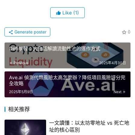
Like
(1)
Generate poster
0
Defi學習：大白話解讀流動性池的運作方式
Previous
2025年4月30日
Ave.ai 偵測代幣風險太高怎麼辦？降低項目風險評分完
全攻略
2025年5月9日
Next
相关推荐
一文讀懂：以太坊零地址 vs 死亡地
址的核心區別