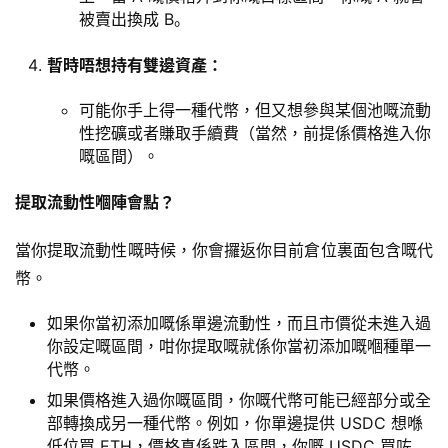
被賣出換成 B。
暫時唔想持有雙邊資產：
可能你手上得一種代幣，但又想參與某個池嘅流動
性挖礦或者賺取手續費（當然，前提係價格進入你
嘅區間）。
提取流動性嗰陣會點？
當你提取流動性嘅時候，你會攞返你目前倉位裏面包含嘅代
幣。
如果你當初添加嘅係單邊流動性，而且市價從未進入過
你設定嘅區間，咁你提取嘅就係你當初添加嘅嗰種單一
代幣。
如果價格進入過你嘅區間，你嘅代幣可能已經部分或全
部轉換成另一種代幣。例如，你單邊提供 USDC 想喺
低位買 ETH，價格真係跌入區間，你嘅 USDC 買咗