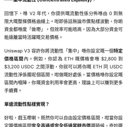
回憶下，喺 V2 年代，你提供嘅流動性係分佈喺由 0 到無
限大嘅整條價格曲線上。咁即係話無論市價點樣波動，你啲
資金都喺度「做嘢」，但效率可能唔高，因為大部分資金可
能遠離當時活躍嘅交易價格。
Uniswap V3 容許你將流動性「集中」喺你設定嘅一個
特定
價格區間
內。例如，你認為 ETH 嘅價格會喺 $2,800 到 
$3,200 USDC 之間浮動，你就可以將你嘅 ETH 同 USDC 
流動性淨係擺呢個區間。咁做嘅好處係，當價格喺你設定嘅
區間內嗰陣，你嘅資金利用率會更高，理論上可以賺到更多
手續費。
單邊流動性點樣實現？
好啦，戲玉嚟喇。既然你可以自由設定價格區間，咁當你設
定嘅價格區間
完全高過或完全低過當時市價
嘅時候，奇妙嘅