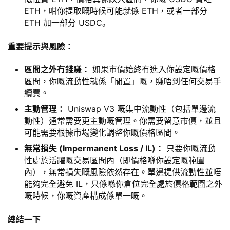
ETH，咁你提取嘅時候可能就係 ETH，或者一部分
ETH 加一部分 USDC。
重要提示與風險：
區間之外冇錢賺：
如果市價始終冇進入你設定嘅價格
區間，你嘅流動性就係「閒置」嘅，賺唔到任何交易手
續費。
主動管理：
Uniswap V3 嘅集中流動性（包括單邊流
動性）通常需要更主動嘅管理。你需要留意市價，並且
可能需要根據市場變化調整你嘅價格區間。
無常損失 (Impermanent Loss / IL)：
只要你嘅流動
性處於活躍嘅交易區間內（即價格喺你設定嘅範圍
內），無常損失嘅風險依然存在。單邊提供流動性並唔
能夠完全避免 IL，只係喺你倉位完全處於價格範圍之外
嘅時候，你嘅資產構成係單一嘅。
總結一下