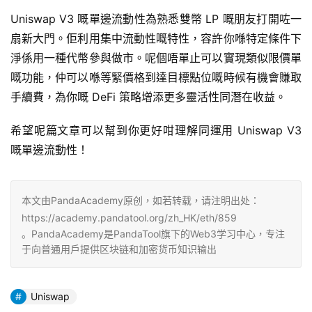
Uniswap V3 嘅單邊流動性為熟悉雙幣 LP 嘅朋友打開咗一
扇新大門。佢利用集中流動性嘅特性，容許你喺特定條件下
淨係用一種代幣參與做市。呢個唔單止可以實現類似限價單
嘅功能，仲可以喺等緊價格到達目標點位嘅時候有機會賺取
手續費，為你嘅 DeFi 策略增添更多靈活性同潛在收益。
希望呢篇文章可以幫到你更好咁理解同運用 Uniswap V3 
嘅單邊流動性！
本文由PandaAcademy原创，如若转载，请注明出处：
https://academy.pandatool.org/zh_HK/eth/859
。PandaAcademy是PandaTool旗下的Web3学习中心，专注
于向普通用户提供区块链和加密货币知识输出
Uniswap