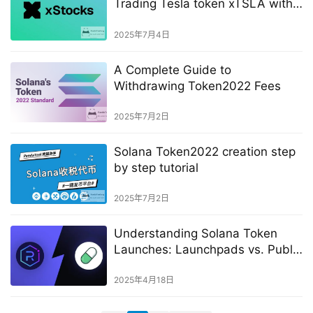
Trading Tesla token xTSLA with
PandaTool
2025年7月4日
A Complete Guide to
Withdrawing Token2022 Fees
2025年7月2日
Solana Token2022 creation step
by step tutorial
2025年7月2日
Understanding Solana Token
Launches: Launchpads vs. Public
Markets
2025年4月18日