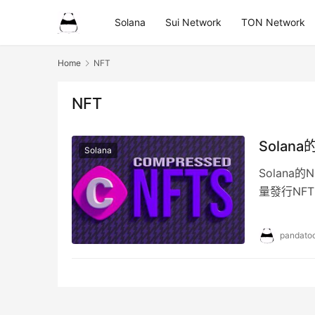
Solana
Sui Network
TON Network
Home
NFT
NFT
Sola
Solana
Solana
量發行NF
pandatoo