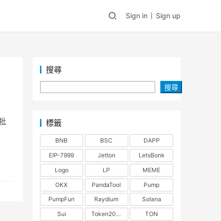
Sign in
Sign up
搜尋
搜尋
讓批
標籤
BNB
BSC
DAPP
EIP-7999
Jetton
LetsBonk
Logo
LP
MEME
OKX
PandaTool
Pump
PumpFun
Raydium
Solana
Sui
Token2022
TON