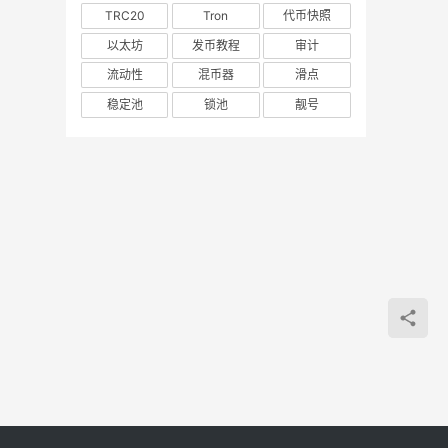
TRC20
Tron
代币快照
以太坊
发币教程
审计
流动性
混币器
滑点
稳定池
锁池
靓号