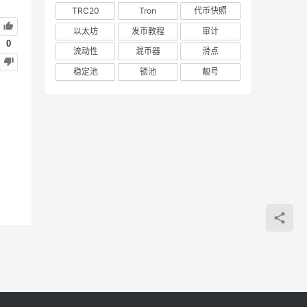
TRC20
Tron
代币快照
以太坊
发币教程
审计
0
流动性
混币器
滑点
稳定池
锁池
靓号