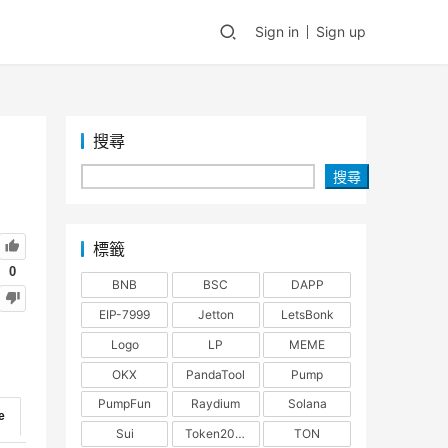
Sign in
Sign up
搜尋
搜尋
標籤
0
BNB
BSC
DAPP
EIP-7999
Jetton
LetsBonk
Logo
LP
MEME
OKX
PandaTool
Pump
PumpFun
Raydium
Solana
e
Sui
Token2022
TON