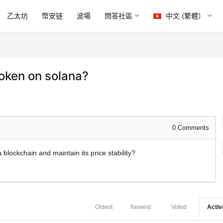
乙太坊
幣安链
波場
問答社區
中文 (繁體）
token on solana?
0
Comments
blockchain and maintain its price stability?
Oldest
Newest
Voted
Activ