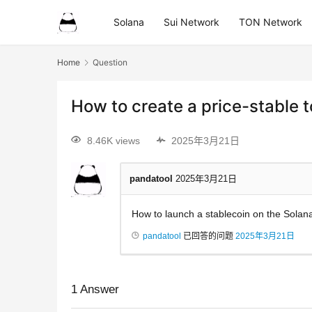
Solana
Sui Network
TON Network
Home
Question
How to create a price-stable 
8.46K views
2025年3月21日
pandatool
2025年3月21日
How to launch a stablecoin on the Solana 
pandatool
已回答的问题
2025年3月21日
1
Answer