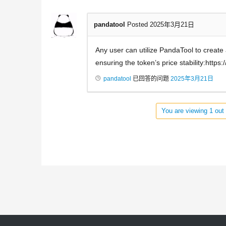
pandatool
Posted 2025年3月21日
Any user can utilize PandaTool to create
ensuring the token’s price stability:https
pandatool
已回答的问题
2025年3月21日
You are viewing 1 out 