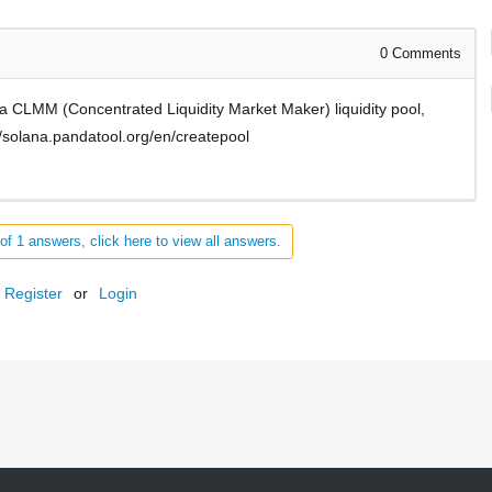
0
Comments
 a CLMM (Concentrated Liquidity Market Maker) liquidity pool,
://solana.pandatool.org/en/createpool
of 1 answers, click here to view all answers.
Register
or
Login