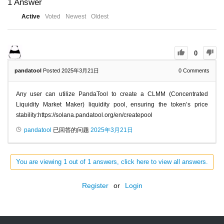
1
Answer
Active
Voted
Newest
Oldest
0
pandatool
Posted 2025年3月21日
0
Comments
Any user can utilize PandaTool to create a CLMM (Concentrated
Liquidity Market Maker) liquidity pool, ensuring the token’s price
stability:https://solana.pandatool.org/en/createpool
pandatool
已回答的问题
2025年3月21日
You are viewing 1 out of 1 answers, click here to view all answers.
Register
or
Login