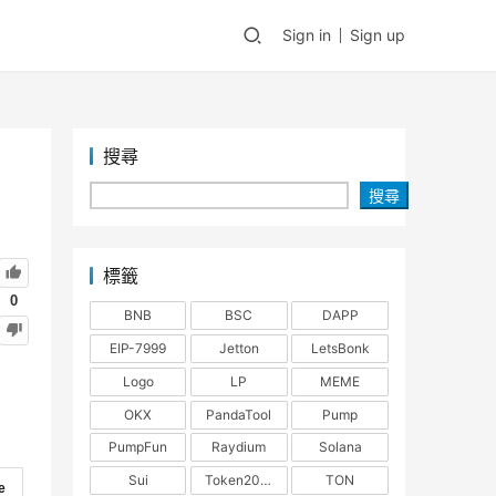
Sign in
Sign up
搜尋
搜尋
標籤
0
BNB
BSC
DAPP
EIP-7999
Jetton
LetsBonk
Logo
LP
MEME
OKX
PandaTool
Pump
PumpFun
Raydium
Solana
Sui
Token2022
TON
e