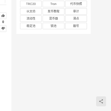
TRC20
Tron
代币快照
以太坊
发币教程
审计
流动性
混币器
滑点
0
稳定池
锁池
靓号