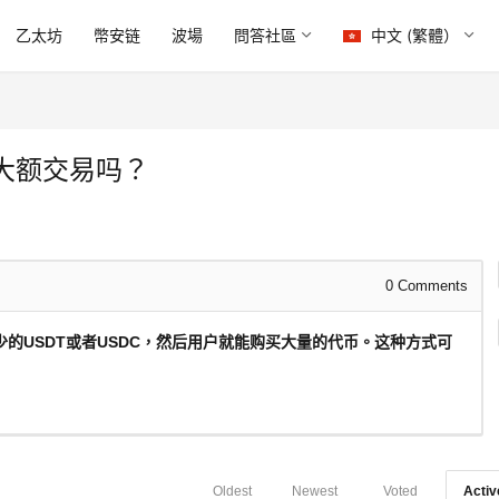
乙太坊
幣安链
波場
問答社區
中文 (繁體）
大额交易吗？
0
Comments
的USDT或者USDC，然后用户就能购买大量的代币。这种方式可
Oldest
Newest
Voted
Activ