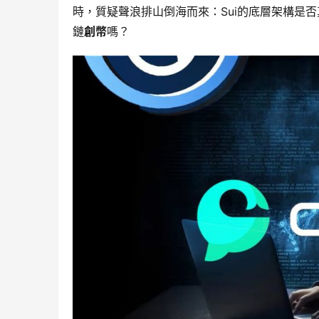
時，質疑聲浪排山倒海而來：Sui的底層架構是
鏈
創幣
嗎？