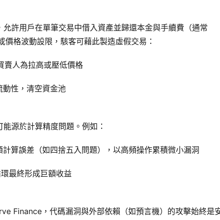
i功能，允許用戶在單筆交易中借入資產並歸還本金與手續費（通常
模或價格波動設限，駭客可藉此製造虛假交易：
買賣人為拉高或壓低價格
流動性，清空資金池
擊可能源於計算精度問題。例如：
額計算誤差（如四捨五入問題），以高頻操作累積微小漏洞
循環最終形成巨額收益
urve Finance，代碼漏洞與外部依賴（如預言機）的攻擊始終是