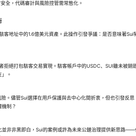
等於安全，代碼審計與風險控管需常態化。
衡
駭客地址中的1.6億美元資產。此操作引發爭議：是否意味著Sui
者拒絕打包駭客交易實現。駭客帳戶中的USDC、SUI雖未被銷
在」。
風險。儘管Sui選擇在用戶保護與去中心化間折衷，但也引發反思
理機制？
化並非非黑即白，Sui的案例或許為未來公鏈治理提供新思路——