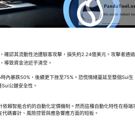
布緊急公告，確認其流動性池遭駭客攻擊，損失約2.24億美元。攻擊者通
資產，導致資金池近乎清空。
時內暴跌50%，後續更下挫至75%。恐慌情緒蔓延至整個Sui生
Sui公鏈安全性。
性池設計依賴智能合約的自動化定價機制。然而這種自動化特性在極端
目在代碼審計、風險控管與應急響應方面的短板。