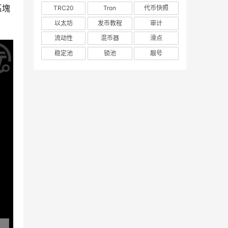
區塊
TRC20
Tron
代币快照
以太坊
发币教程
审计
流动性
混币器
滑点
稳定池
锁池
靓号