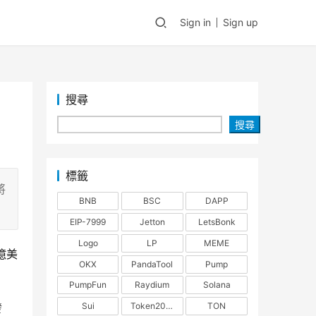
Sign in
Sign up
搜尋
搜尋
標籤
將
BNB
BSC
DAPP
EIP-7999
Jetton
LetsBonk
Logo
LP
MEME
億美
OKX
PandaTool
Pump
PumpFun
Raydium
Solana
Sui
Token2022
TON
發