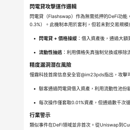
閃電貸攻擊運作邏輯
閃電貸（Flashswap）作為無需抵押的DeF
0.3%）。此機制本用於套利，但若未對交易規
閃電貸 + 價格操縱
：借入資產後，通過大額
流動性抽逃
：利用價格失真強制兌換或移除
精度漏洞潛在風險
慢霧科技首席信息安全官@im23pds指出，攻
駭客通過閃電貸借入資產，利用流動性池份
每次操作僅套取0.01%資產，但通過數千次
行業警示
類似事件在DeFi領域並非首次。從Uniswap到C