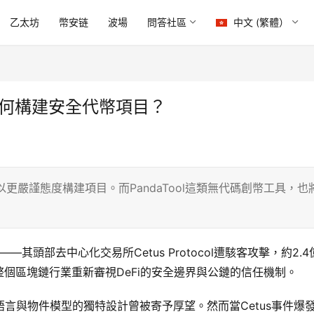
乙太坊
幣安链
波場
問答社區
中文 (繁體）
：如何構建安全代幣項目？
需以更嚴謹態度構建項目。而PandaTool這類無代碼創幣工具，也
—其頭部去中心化交易所Cetus Protocol遭駭客攻擊，約2.4
個區塊鏈行業重新審視DeFi的安全邊界與公鏈的信任機制。
e語言與物件模型的獨特設計曾被寄予厚望。然而當Cetus事件爆