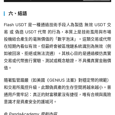
六、結語
Flash USDT 是一種通過技術手段人為製造 無效 USDT 交
易 或 偽造 USDT 代幣 的行為，本質上是技術濫用與市場
投機結合產生的毫無價值的「數字泡沫」。這類交易或代幣
在短期內看似有效，但最終會被區塊鏈系統識別為無效（例
如被回滾、拒絕或無法流通）。其核心目的是通過模仿真實
交易或代幣進行實驗、測試或概念驗證，不具備真實金融價
值。
隨著監管趨嚴（如美國《GENIUS 法案》對穩定幣的規範）
和交易所風控升級，此類偽資產的生存空間將越來越小。普
通用戶需牢記：真正的財富積累沒有捷徑，唯有合規與風險
意識才是資產安全的護城河。
© PandaAcademy 原創內容