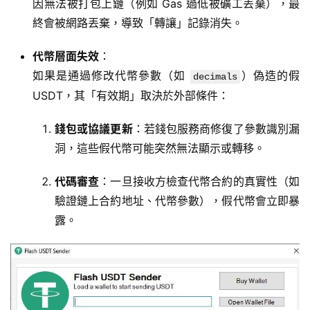
因無法被打包上鏈（例如 Gas 過低被礦工丟棄），最
終會被網路丟棄，導致「轉讓」記錄消失。
代幣層面失效
：
如果是通過修改代幣參數（如
）偽造的假
decimals
USDT，其「有效期」取決於外部條件：
錢包或協議更新
：若錢包服務商修復了參數識別漏
洞，這些假代幣可能突然無法顯示或轉移。
代碼審查
：一旦接收方檢查代幣合約的真實性（如
驗證鏈上合約地址、代幣參數），假代幣會立即暴
露。