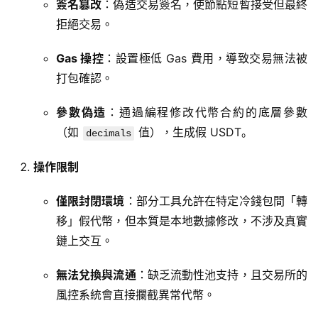
簽名篡改
：偽造交易簽名，使節點短暫接受但最終
拒絕交易。
Gas 操控
：設置極低 Gas 費用，導致交易無法被
打包確認。
參數偽造
：通過編程修改代幣合約的底層參數
（如
值），生成假 USDT。
decimals
操作限制
僅限封閉環境
：部分工具允許在特定冷錢包間「轉
移」假代幣，但本質是本地數據修改，不涉及真實
鏈上交互。
無法兌換與流通
：缺乏流動性池支持，且交易所的
風控系統會直接攔截異常代幣。