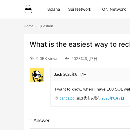
Solana
Sui Network
TON Network
Home
Question
What is the easiest way to rec
9.05K views
2025年6月7日
Jack
2025年6月7日
I want to know, when I have 100 SOL wall
pandatool
更改状态以发布
2025年6月7日
1
Answer