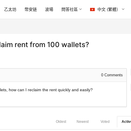
乙太坊
幣安链
波場
問答社區
中文 (繁體）
laim rent from 100 wallets?
0
Comments
ets, how can I reclaim the rent quickly and easily?
Oldest
Newest
Voted
Activ