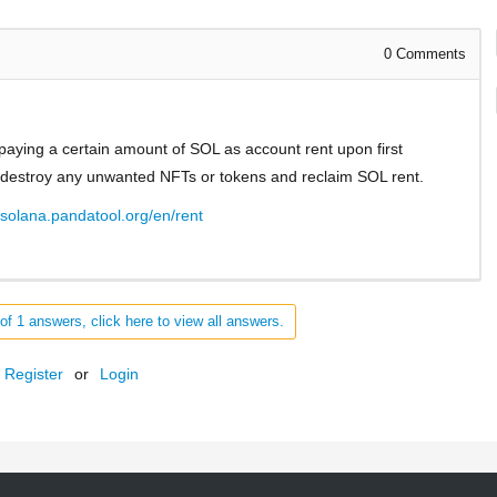
0
Comments
aying a certain amount of SOL as account rent upon first
h destroy any unwanted NFTs or tokens and reclaim SOL rent.
//solana.pandatool.org/en/rent
of 1 answers, click here to view all answers.
Register
or
Login