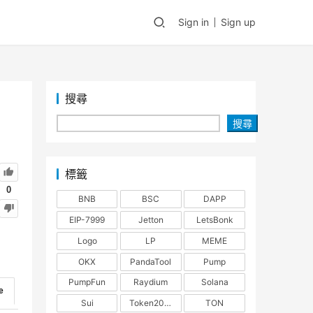
Sign in
Sign up
搜尋
搜尋
標籤
0
BNB
BSC
DAPP
EIP-7999
Jetton
LetsBonk
Logo
LP
MEME
OKX
PandaTool
Pump
PumpFun
Raydium
Solana
e
Sui
Token2022
TON