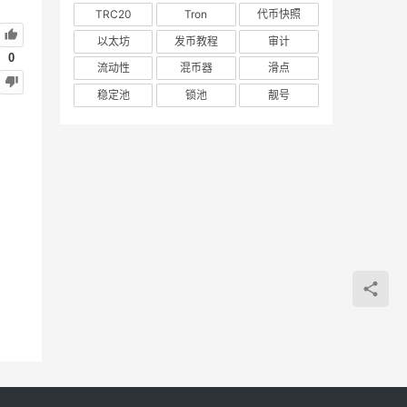
TRC20
Tron
代币快照
以太坊
发币教程
审计
0
流动性
混币器
滑点
稳定池
锁池
靓号