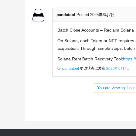
pandatool
Posted 2025年6月7日
Batch Close Accounts – Reclaim Solana
On Solana, each Token or NFT requires p
acquisition. Through simple steps, batc
Solana Rent Batch Recovery Tool:
https:
pandatool
更改状态以发布
2025年6月7日
You are viewing 1 out 