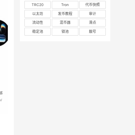
TRC20
Tron
代币快照
以太坊
发币教程
审计
流动性
混币器
滑点
稳定池
锁池
靓号