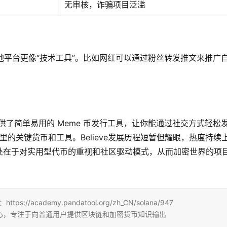
无审核，诈骗项目泛滥
，而其他平台更像“技术工具”。比如网红可以通过粉丝转发推文来推广
提供了简单易用的 Meme 币发行工具，让你能通过社交方式轻松
台里的关键货币和工具。Believe发展历程短暂但耀眼，热度持续
处在于对实用型代币的重视和社区驱动模式，从而加密世界的项
/academy.pandatool.org/zh_CN/solana/947
b3学习中心，专注于向普通用户提供区块链和加密货币知识输出