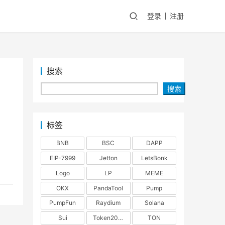
登录
注册
搜索
搜索
标签
BNB
BSC
DAPP
EIP-7999
Jetton
LetsBonk
Logo
LP
MEME
OKX
PandaTool
Pump
PumpFun
Raydium
Solana
Sui
Token2022
TON