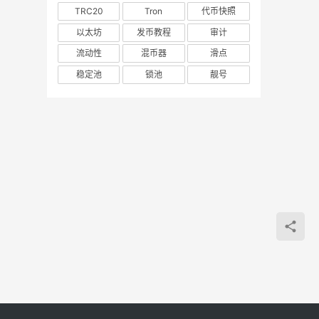
TRC20
Tron
代币快照
以太坊
发币教程
审计
流动性
混币器
滑点
稳定池
锁池
靓号