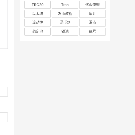
TRC20
Tron
代币快照
以太坊
发币教程
审计
流动性
混币器
滑点
稳定池
锁池
靓号