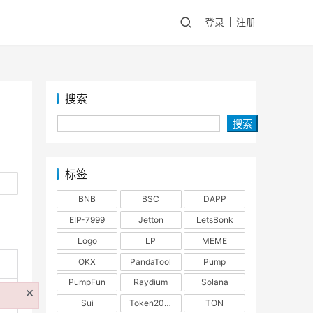
登录
注册
搜索
搜索
标签
BNB
BSC
DAPP
EIP-7999
Jetton
LetsBonk
Logo
LP
MEME
OKX
PandaTool
Pump
PumpFun
Raydium
Solana
×
Sui
Token2022
TON