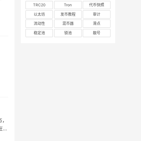
TRC20
Tron
代币快照
以太坊
发币教程
审计
流动性
混币器
滑点
稳定池
锁池
靓号
在
态，
在用