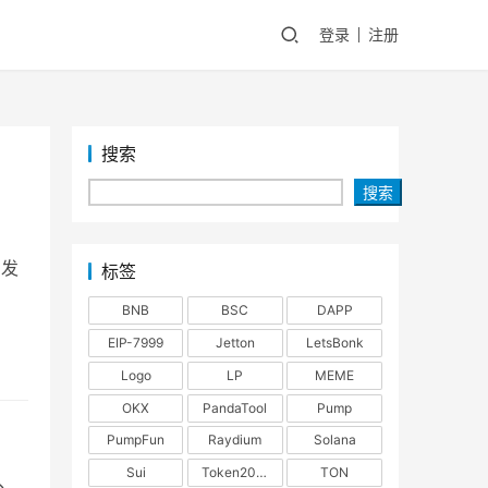
登录
注册
搜索
搜索
自发
标签
BNB
BSC
DAPP
EIP-7999
Jetton
LetsBonk
Logo
LP
MEME
OKX
PandaTool
Pump
PumpFun
Raydium
Solana
Sui
Token2022
TON
单、