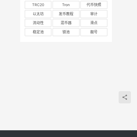
TRC20
Tron
代币快照
以太坊
发币教程
审计
流动性
混币器
滑点
稳定池
锁池
靓号