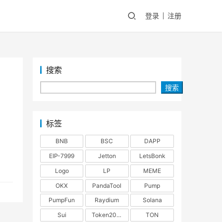
登录
注册
搜索
搜索
标签
BNB
BSC
DAPP
EIP-7999
Jetton
LetsBonk
Logo
LP
MEME
OKX
PandaTool
Pump
PumpFun
Raydium
Solana
Sui
Token2022
TON