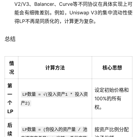
V2/V3、Balancer、Curve等不同协议在具体实现上可
能会有细微差别。例如，Uniswap V3的集中流动性使
得LP不再是同质化的，计算更为复杂。
总结
情
计算方法
核心思想
况
第
设定初始价格和
一
LP数量 = √(投入资产1 * 投入资
100%的所有
个
产2)
权。
LP
后
按资产比例分配
LP数量 = (你投入的资产量 / 池
续