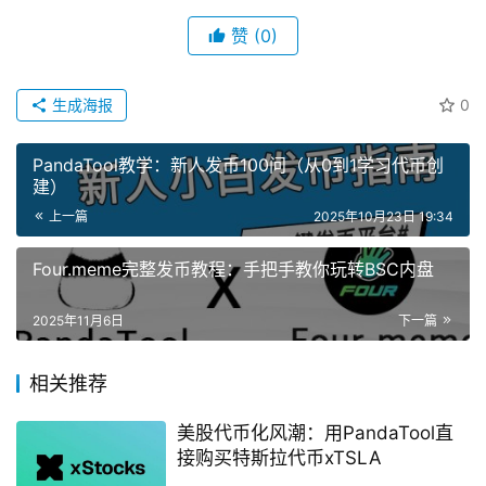
赞
(0)
生成海报
0
PandaTool教学：新人发币100问（从0到1学习代币创
建）
上一篇
2025年10月23日 19:34
Four.meme完整发币教程：手把手教你玩转BSC内盘
2025年11月6日
下一篇
相关推荐
美股代币化风潮：用PandaTool直
接购买特斯拉代币xTSLA