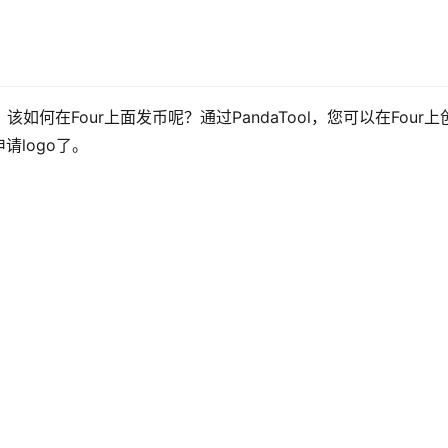
如何在Four上面发币呢？通过PandaTool，您可以在Four上
请logo了。