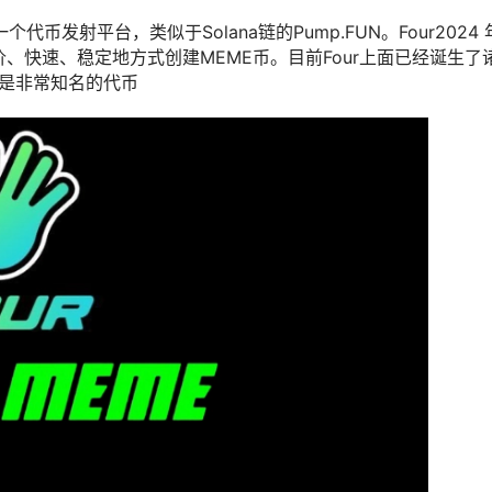
个代币发射平台，类似于Solana链的Pump.FUN。Four2024 年
、快速、稳定地方式创建MEME币。目前Four上面已经诞生了
都是非常知名的代币