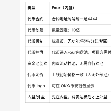
类型
Four（内盘）
代币合约
合约地址尾号统一是4444
代币创建
数量固定：10亿
代币机制
标准币，无功能/税率/分红/销毁
代币控盘
代币进入Four内盘池，项目方需
资金池创建
内置流动性池，无需自行建池
代币定价
上线初始价格一致（因无外部池
代币 logo
可在 OKX/币安钱包显示
内盘/外盘
先在内盘，募资达标后才上外盘