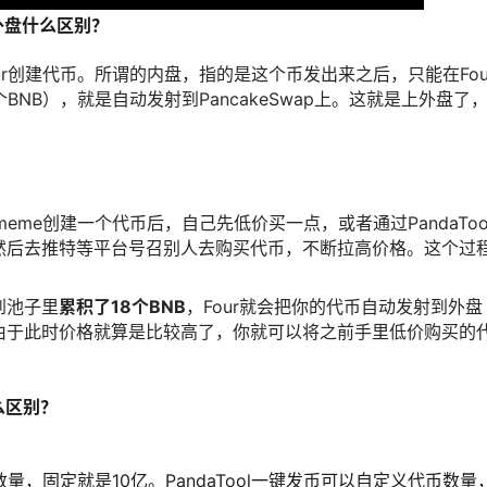
外盘什么区别？
ur创建代币。所谓的内盘，指的是这个币发出来之后，只能在Fou
NB），就是自动发射到PancakeSwap上。这就是上外盘了
r.meme创建一个代币后，自己先低价买一点，或者通过PandaToo
然后去推特等平台号召别人去购买代币，不断拉高价格。这个过
到池子里
累积了18个BNB
，Four就会把你的代币自动发射到外盘
程。由于此时价格就算是比较高了，你就可以将之前手里低价购买的
什么区别？
数量，固定就是10亿。PandaTool一键发币可以自定义代币数量，