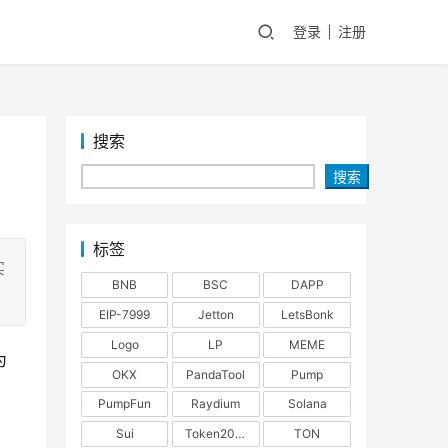
登录
注册
搜索
搜索
标签
实
BNB
BSC
DAPP
EIP-7999
Jetton
LetsBonk
Logo
LP
MEME
为
OKX
PandaTool
Pump
PumpFun
Raydium
Solana
Sui
Token2022
TON