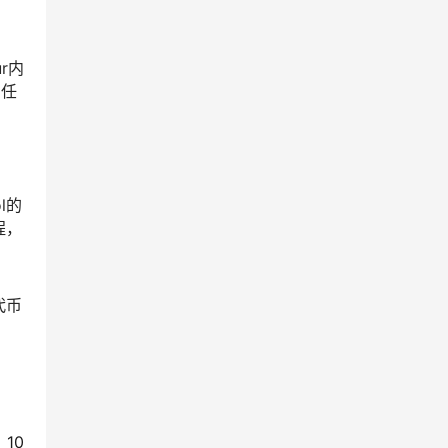
r内
，任
l的
程，
代币
10