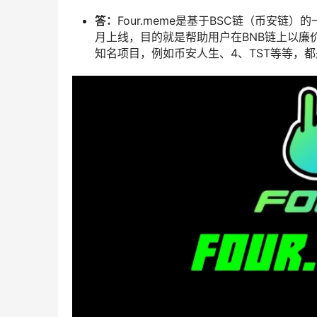
答：
Four.meme是基于BSC链（币安链）的一
月上线，目的就是帮助用户在BNB链上以廉价
知名项目，例如币安人生、4、TST等等，