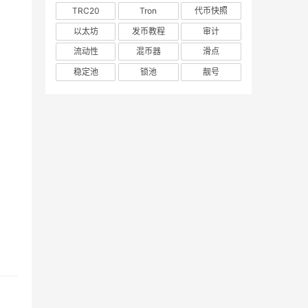
TRC20
Tron
代币快照
以太坊
发币教程
审计
流动性
混币器
滑点
稳定池
锁池
靓号