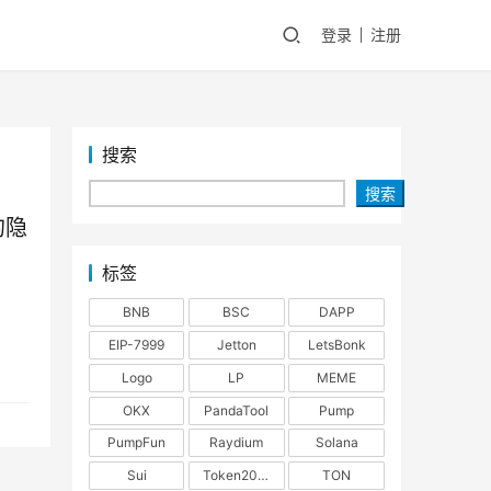
登录
注册
搜索
搜索
的隐
标签
BNB
BSC
DAPP
EIP-7999
Jetton
LetsBonk
Logo
LP
MEME
OKX
PandaTool
Pump
PumpFun
Raydium
Solana
Sui
Token2022
TON