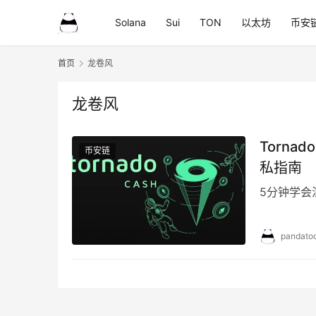
Solana
Sui
TON
以太坊
币安
首页
龙卷风
龙卷风
Torn
币安链
私指南
5分钟学会混
pandatoo