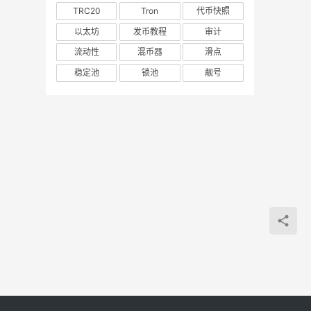
TRC20
Tron
代币快照
以太坊
发币教程
审计
流动性
混币器
滑点
稳定池
锁池
靓号