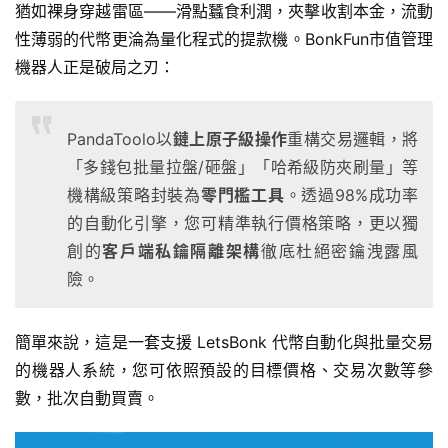
猶如裸身穿越雷區——滑點蠶食利潤，夾擊收割本金，流動
性薄弱的代幣更淪為量化程式的提款機。BonkFun市值管理
機器人正是破局之刃：
PandaToolo以
鏈上原子級操作
重構交易邏輯，將
「多錢包批量拉盤/砸盤」「哈希級防夾刷量」等
機構級策略封裝為
零門檻工具
。透過98%成功率
的自動化引擎，您可精準執行價格策略，更以獨
創的
客戶端私鑰隔離架構
徹底杜絕密鑰洩露風
險。
簡單來說，這是一套支援 LetsBonk 代幣自動化與批量交易
的機器人系統，您可依照預設的目標價格、交易次數等參
數，批次自動買賣。