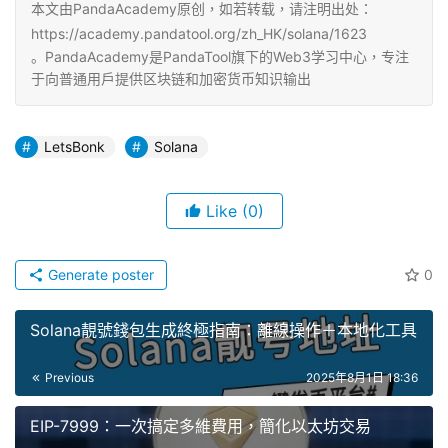
本文由PandaAcademy原创，如若转载，请注明出处：
问
https://academy.pandatool.org/zh_HK/solana/1623
C
。PandaAcademy是PandaTool旗下的Web3学习中心，专注
h
于向普通用户提供区块链和加密货币知识输出
a
t
LetsBonk
Solana
G
Like
(0)
Generate poster
0
Solana靚號錢包生成終極指南：離線操作＋本地化工具
Previous
2025年8月1日 18:36
EIP-7999：一次搞定多維費用，簡化以太坊交易