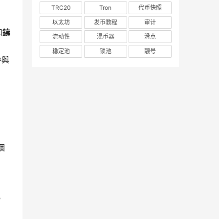
TRC20
Tron
代币快照
以太坊
发币教程
审计
和
鑄
流动性
混币器
滑点
稳定池
锁池
靓号
參與
 
。