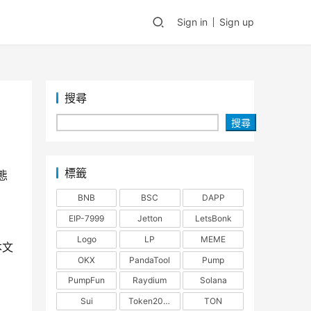
Sign in
Sign up
搜尋
搜尋
標籤
態
BNB
BSC
DAPP
EIP-7999
Jetton
LetsBonk
Logo
LP
MEME
本文
OKX
PandaTool
Pump
PumpFun
Raydium
Solana
Sui
Token2022
TON