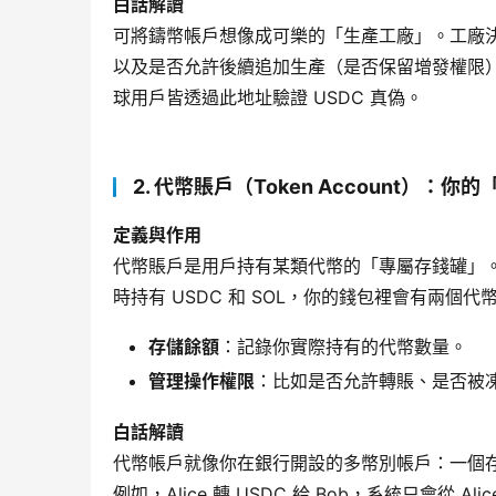
白話解讀
可將鑄幣帳戶想像成可樂的「生產工廠」。工廠
以及是否允許後續追加生產（是否保留增發權限）。例
球用戶皆透過此地址驗證 USDC 真偽。
​2. 代幣賬戶（Token Account）：
定義與作用
代幣賬戶是用戶持有某類代幣的「專屬存錢罐」
時持有 USDC 和 SOL，你的錢包裡會有兩
存儲餘額
：記錄你實際持有的代幣數量。
管理操作權限
：比如是否允許轉賬、是否被
白話解讀
代幣帳戶就像你在銀行開設的多幣別帳戶：一個
例如，Alice 轉 USDC 給 Bob，系統只會從 A