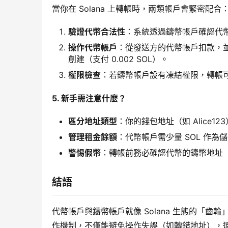
當你在 Solana 上轉帳時，兩類帳戶會緊密配合
驗證代幣合法性
：系統透過鑄幣帳戶確認代幣
操作代幣帳戶
：從發送方的代幣帳戶扣款，
創建（支付 0.002 SOL）。
權限檢查
：若鑄幣帳戶設有凍結權限，轉帳
5. 新手需注意什麼？
區分地址類型
：你的錢包地址（如 Alice1
管理租金餘額
：代幣帳戶需少量 SOL 作
警惕假幣
：轉帳前務必確認代幣的鑄幣地址（
結語
代幣帳戶與鑄幣帳戶就像 Solana 生態的「
作機制，不僅能避免操作失誤（如轉錯地址），還能