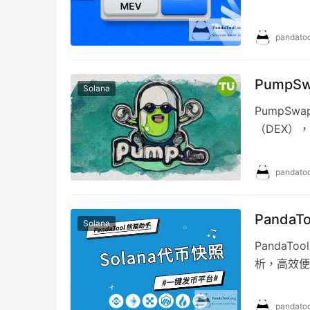
pandatoo
Pump
Solana
PumpSw
（DEX）
化代幣發行
pandatoo
Panda
Solana
PandaT
析，高效便
pandatoo