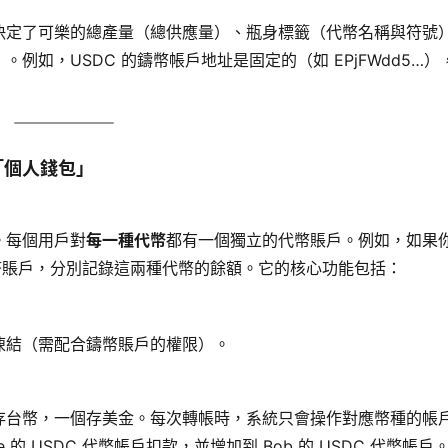
決定了可樂的總產量（總供應量）、瓶身標籤（代幣名稱與符號
如，USDC 的鑄幣帳戶地址是固定的（如 EPjFWdd5…）
你的「個人錢包」
。每個用戶對
每一種代幣
都有一個獨立的代幣賬戶。例如，如果
個代幣賬戶，分別記錄這兩種代幣的餘額。它的核心功能包括：
凍結（需配合鑄幣賬戶的權限）。
存台幣，一個存美金。每次轉帳時，系統只會操作對應幣種的帳
lice 的 USDC 代幣帳戶扣款，並增加到 Bob 的 USDC 代幣帳戶