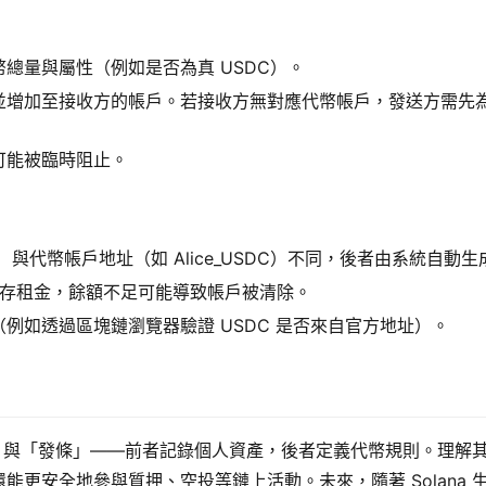
：
總量與屬性（例如是否為真 USDC）。
並增加至接收方的帳戶。若接收方無對應代幣帳戶，發送方需先
可能被臨時阻止。
23）與代幣帳戶地址（如 Alice_USDC）不同，後者由系統自動生
為儲存租金，餘額不足可能導致帳戶被清除。
例如透過區塊鏈瀏覽器驗證 USDC 是否來自官方地址）。
齒輪」與「發條」——前者記錄個人資產，後者定義代幣規則。理解
更安全地參與質押、空投等鏈上活動。未來，隨著 Solana 