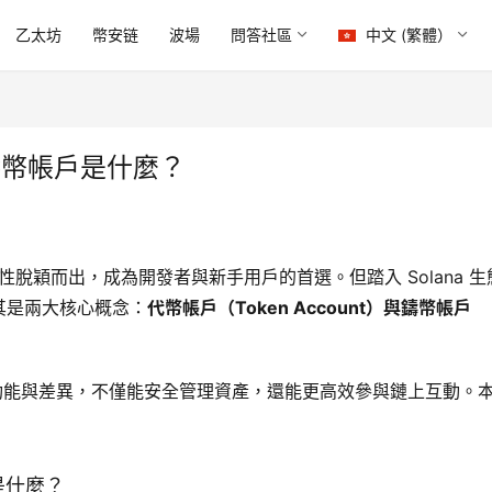
乙太坊
幣安链
波場
問答社區
中文 (繁體）
與鑄幣帳戶是什麼？
特性脫穎而出，成為開發者與新手用戶的首選。但踏入 Solana 生
其是兩大核心概念：
代幣帳戶（Token Account）與鑄幣帳戶
解其功能與差異，不僅能安全管理資產，還能更高效參與鏈上互動。
什麼？​