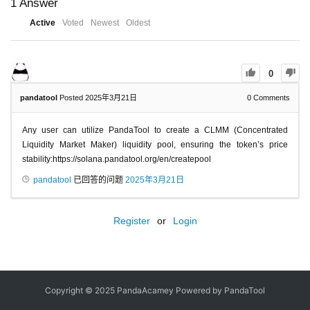
1
Answer
Active
Voted
Newest
Oldest
0
pandatool
Posted 2025年3月21日
0
Comments
Any user can utilize PandaTool to create a CLMM (Concentrated
Liquidity Market Maker) liquidity pool, ensuring the token’s price
stability:https://solana.pandatool.org/en/createpool
pandatool
已回答的问题
2025年3月21日
Register
or
Login
Copyright © 2025 PandaAcamey Powered by
PandaTool