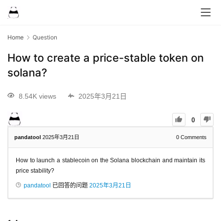
Home
Question
How to create a price-stable token on
solana?
8.54K views
2025年3月21日
0
pandatool
2025年3月21日
0
Comments
How to launch a stablecoin on the Solana blockchain and maintain its
price stability?
pandatool
已回答的问题
2025年3月21日