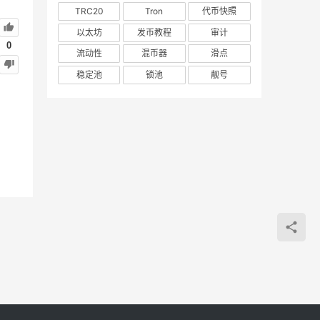
TRC20
Tron
代币快照
以太坊
发币教程
审计
0
流动性
混币器
滑点
稳定池
锁池
靓号