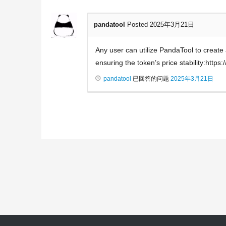
pandatool
Posted 2025年3月21日
Any user can utilize PandaTool to create
ensuring the token’s price stability:https
pandatool
已回答的问题
2025年3月21日