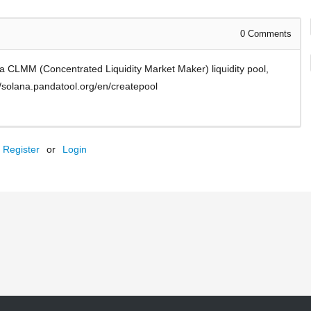
0
Comments
 a CLMM (Concentrated Liquidity Market Maker) liquidity pool,
://solana.pandatool.org/en/createpool
Register
or
Login