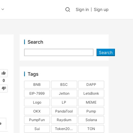
Sign in
Sign up
Search
Search
Tags
0
BNB
BSC
DAPP
EIP-7999
Jetton
LetsBonk
Logo
LP
MEME
OKX
PandaTool
Pump
PumpFun
Raydium
Solana
e
Sui
Token2022
TON