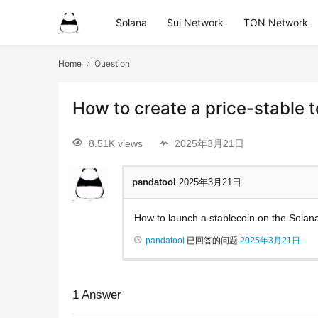
Solana
Sui Network
TON Network
Home
Question
How to create a price-stable 
8.51K views
2025年3月21日
pandatool
2025年3月21日
How to launch a stablecoin on the Solana 
pandatool
已回答的问题
2025年3月21日
1
Answer