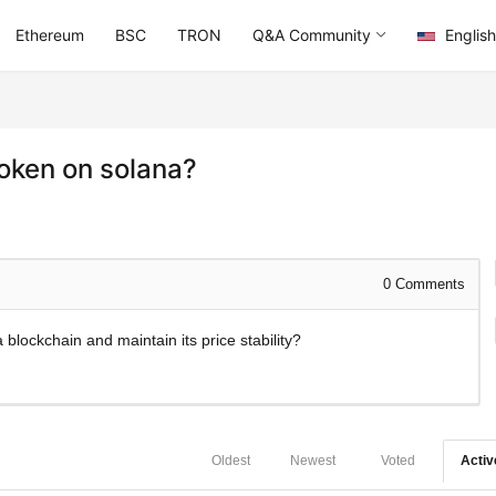
Ethereum
BSC
TRON
Q&A Community
English
token on solana?
0
Comments
blockchain and maintain its price stability?
Oldest
Newest
Voted
Activ