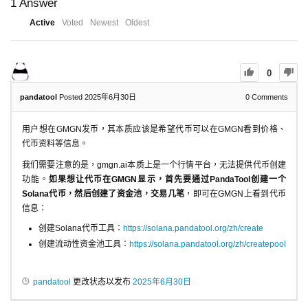
1
Answer
Active
Voted
Newest
Oldest
0
pandatool
Posted 2025年6月30日
0
Comments
用户想在GMGN发币，其本质应该是希望代币可以在GMGN看到价格、
代币资料等信息。
我们需要注意的是，gmgn.ai本质上是一个行情平台，无法提供代币创建
功能。
如果想让代币在GMGN显示，首先要通过PandaTool创建一个
Solana代币，然后创建了资金池，交易几笔
，即可在GMGN上看到代币
信息：
创建Solana代币工具：
https://solana.pandatool.org/zh/create
创建流动性资金池工具：
https://solana.pandatool.org/zh/createpool
pandatool
更改状态以发布
2025年6月30日