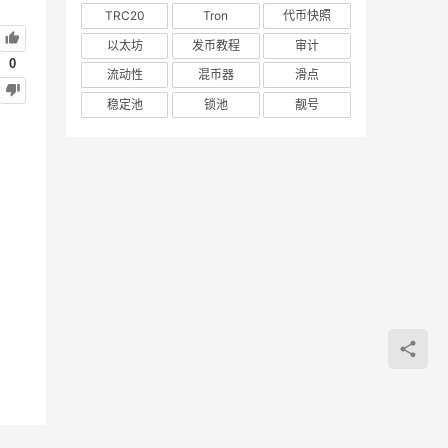
TRC20
Tron
代币快照
以太坊
发币教程
审计
0
流动性
混币器
滑点
稳定池
锁池
靓号