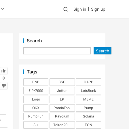
Sign in
Sign up
Search
Search
Tags
0
BNB
BSC
DAPP
EIP-7999
Jetton
LetsBonk
Logo
LP
MEME
OKX
PandaTool
Pump
PumpFun
Raydium
Solana
e
Sui
Token2022
TON