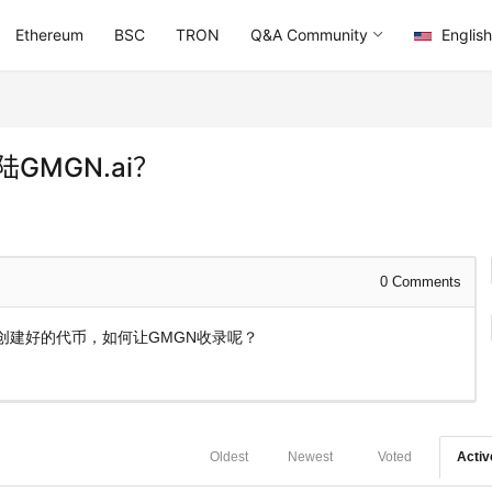
Ethereum
BSC
TRON
Q&A Community
English
GMGN.ai？
0
Comments
创建好的代币，如何让GMGN收录呢？
Oldest
Newest
Voted
Activ