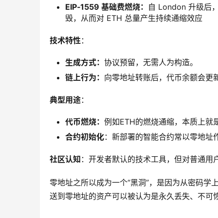
EIP‑1559 基础费燃烧：
自 London 升级
毁，从而对 ETH 总量产生持续通缩效应​
技术特性
：
生成方式：
协议预留，无需人为构造。
链上行为：
向零地址转账后，代币余额会更
典型用途
：
代币燃烧：
例如ETH的燃烧通缩，本质上就
合约初始化
：新部署的智能合约常以零地址
社区认知
：开发者默认的技术工具，但对普通用
零地址之所以成为一个“黑洞”，是因为从密码学
送到零地址的资产可以被认为是永久丢失、不可