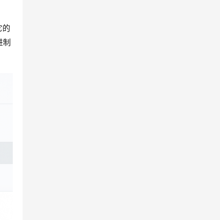
它的
进制