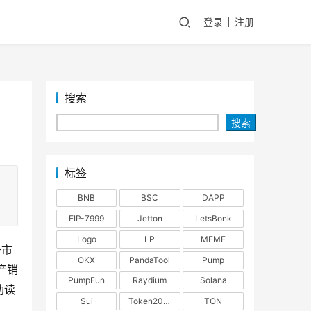
登录
注册
搜索
搜索
标签
BNB
BSC
DAPP
EIP-7999
Jetton
LetsBonk
Logo
LP
MEME
少市
OKX
PandaTool
Pump
产销
PumpFun
Raydium
Solana
助读
Sui
Token2022
TON