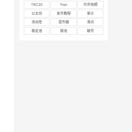
TRC20
Tron
代币快照
以太坊
发币教程
审计
流动性
混币器
滑点
稳定池
锁池
靓号