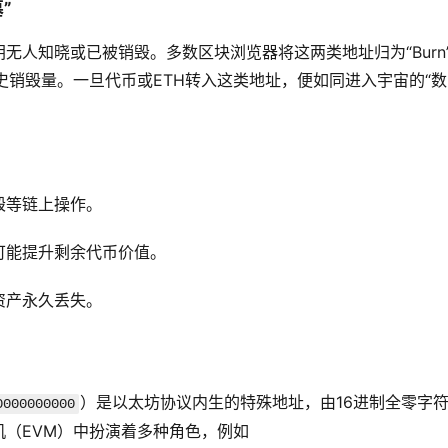
”
钥无人知晓或已被销毁。多数区块浏览器将这两类地址归为“Burn
 的历史销毁量。一旦代币或ETH转入这类地址，便如同进入宇宙的“
毁等链上操作。
可能提升剩余代币价值。
资产永久丢失。
）是以太坊协议内生的特殊地址，由16进制全零字
0000000000
（EVM）中扮演着多种角色，例如