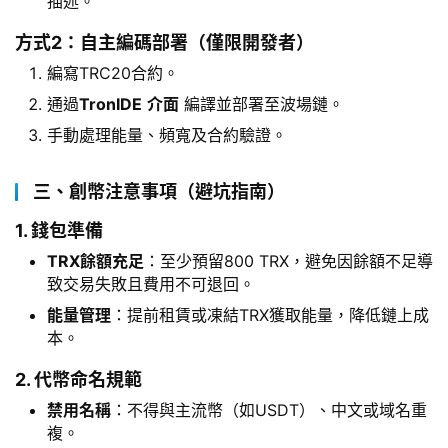
描述。
方式2：自主編碼部署（僅限開發者）
編寫TRC20合約。
通過
TronIDE
介面
編譯並部署至波場鏈。
手動處理能量、頻寬及合約驗證。
三、創幣注意事項（避坑指南）
1. 錢包準備
TRX餘額充足
：至少預留800 TRX，避免因餘額不足導
致交易失敗且費用不可退回。
能量管理
：提前租賃或凍結TRX獲取能量，降低鏈上成
本。
2. 代幣命名規範
禁用名稱
：不得與主流幣（如USDT）、中文或域名重
複。