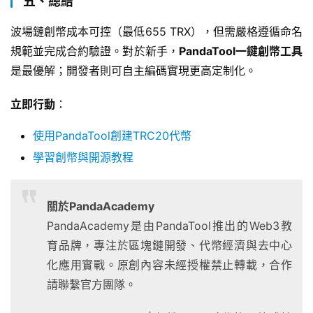
五、總結
波場鏈創幣成本可控（最低655 TRX），但需嚴格遵循命名
規範並完成合約驗證。對於新手，
PandaTool一鍵創幣工具
是最優解；開發者則可自主編碼實現更高定制化。
立即行動
：
使用PandaTool創建TRC20代幣
學習創幣與開源教程
關於PandaAcademy
PandaAcademy是由PandaTool推出的Web3教
育品牌，專注於區塊鏈開發、代幣經濟與去中心
化應用實戰。原創內容未經授權禁止轉載，合作
請聯繫官方團隊。