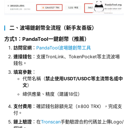
二、波場鏈創幣全流程（新手友善版）
方式1：PandaTool一鍵創幣（推薦）
訪問官網
：
PandaTool波場鏈創幣工具
連接錢包
：支援TronLink、TokenPocket等主流波場
錢包。
填寫參數
：
代幣名稱（
禁止使用USDT/USDC等主流幣名或中
文
）
總供應量、精度（建議18位）
支付費用
：確認錢包餘額充足（≥800 TRX），完成支
付。
鏈上驗證
：在
Tronscan
手動驗證合約代碼並上傳Logo/