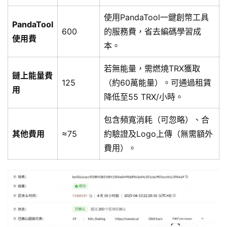
使用PandaTool一鍵創幣工具
PandaTool
600
的服務費，省去編碼學習成
使用費
本。
若無能量，需燃燒TRX獲取
鏈上能量費
125
（約60萬能量）。可通過租賃
用
降低至55 TRX/小時。
包含頻寬消耗（可忽略）、合
其他費用
≈75
約驗證及Logo上傳（無需額外
費用）。