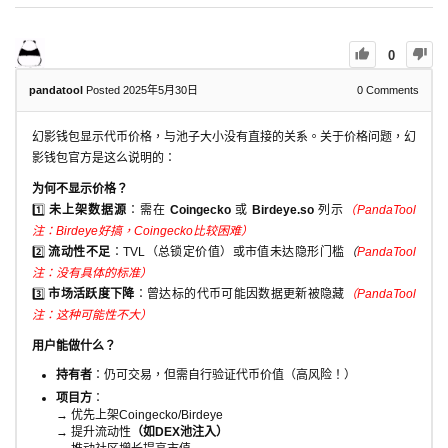
0
pandatool
Posted 2025年5月30日
0
Comments
幻影钱包显示代币价格，与池子大小没有直接的关系。关于价格问题，幻
影钱包官方是这么说明的：
为何不显示价格？
1️⃣
未上架数据源
：需在
Coingecko
或
Birdeye.so
列示
（PandaTool
注：Birdeye好搞，Coingecko比较困难）
2️⃣
流动性不足
：TVL（总锁定价值）或市值未达隐形门槛
（
PandaTool
注：没有具体的标准）
3️⃣
市场活跃度下降
：曾达标的代币可能因数据更新被隐藏
（PandaTool
注：这种可能性不大）
用户能做什么？
持有者
：仍可交易，但需自行验证代币价值（高风险！）
项目方
：
→ 优先上架Coingecko/Birdeye
→ 提升流动性
（如DEX池注入）