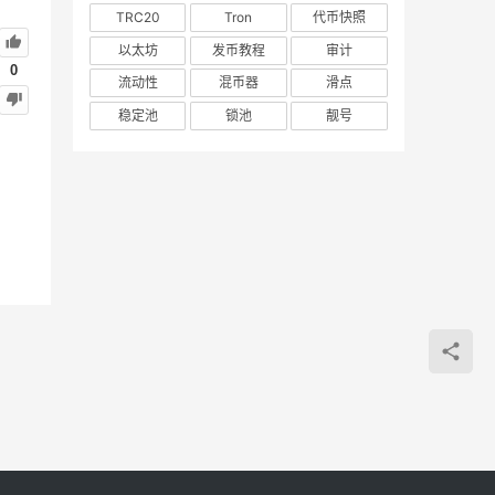
TRC20
Tron
代币快照
以太坊
发币教程
审计
0
流动性
混币器
滑点
稳定池
锁池
靓号