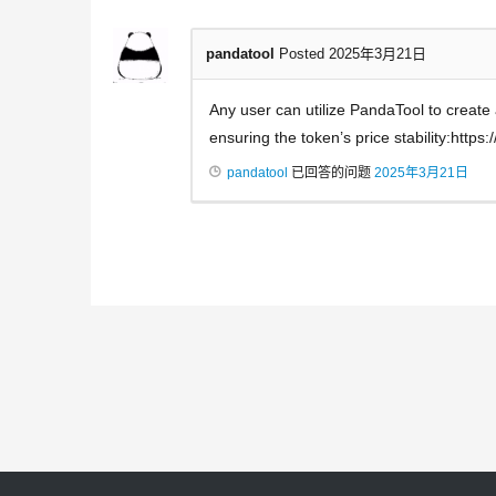
pandatool
Posted 2025年3月21日
Any user can utilize PandaTool to create
ensuring the token’s price stability:https
pandatool
已回答的问题
2025年3月21日