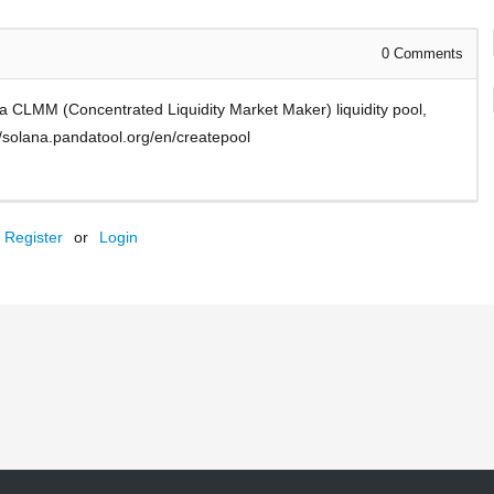
0
Comments
 a CLMM (Concentrated Liquidity Market Maker) liquidity pool,
://solana.pandatool.org/en/createpool
Register
or
Login