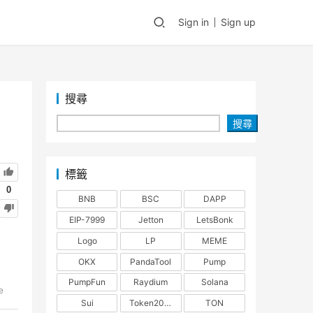
Sign in
Sign up
搜尋
搜尋
標籤
0
BNB
BSC
DAPP
EIP-7999
Jetton
LetsBonk
Logo
LP
MEME
OKX
PandaTool
Pump
PumpFun
Raydium
Solana
e
Sui
Token2022
TON