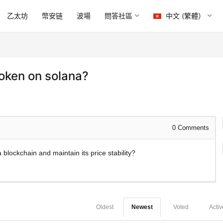
乙太坊
幣安链
波場
問答社區
中文 (繁體）
token on solana?
0
Comments
blockchain and maintain its price stability?
Oldest
Newest
Voted
Activ