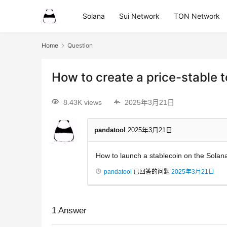
Solana
Sui Network
TON Network
Home
Question
How to create a price-stable 
8.43K views
2025年3月21日
pandatool
2025年3月21日
How to launch a stablecoin on the Solana 
pandatool
已回答的问题
2025年3月21日
1
Answer