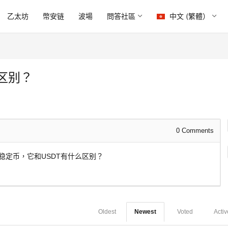
乙太坊
幣安链
波場
問答社區
中文 (繁體）
么区别？
0
Comments
稳定币，它和USDT有什么区别？
Oldest
Newest
Voted
Activ