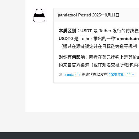
pandatool
Posted 2025年9月11日
本质区别：USDT
是 Tether 发行的传统
USDT0
是 Tether 推出的一种“
omnichai
（通过在源链锁定并在目标链铸造等机制，保
对你有何影响
：两者在美元挂钩上是等价
约来自官方渠道（或在知名交易所/钱包
pandatool
更改状态以发布
2025年9月11日