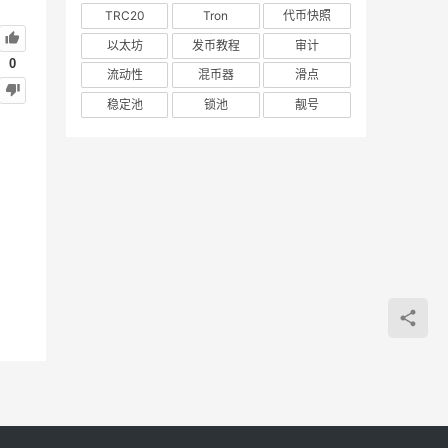
TRC20
Tron
代币快照
以太坊
发币教程
审计
0
流动性
混币器
滑点
稳定池
锁池
靓号