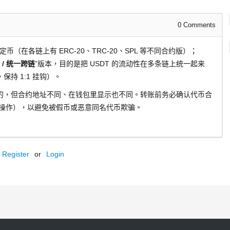
0
Comments
稳定币（在各链上有 ERC-20、TRC-20、SPL 等不同合约版）；
n / 统一跨链
”版本，目的是把 USDT 的流动性在多条链上统一起来
持 1:1 挂钩）。
的，但合约地址不同、在钱包里显示也不同。转账前务必确认代币合
内操作），以避免被假币或恶意同名代币欺骗。
Register
or
Login