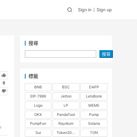
Sign in
Sign up
搜尋
搜尋
標籤
0
BNB
BSC
DAPP
EIP-7999
Jetton
LetsBonk
Logo
LP
MEME
OKX
PandaTool
Pump
PumpFun
Raydium
Solana
e
Sui
Token2022
TON