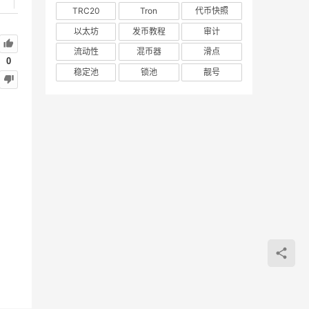
TRC20
Tron
代币快照
以太坊
发币教程
审计
流动性
混币器
滑点
0
稳定池
锁池
靓号