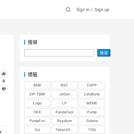
Sign in
Sign up
搜尋
搜尋
標籤
0
BNB
BSC
DAPP
EIP-7999
Jetton
LetsBonk
Logo
LP
MEME
OKX
PandaTool
Pump
PumpFun
Raydium
Solana
Sui
Token2022
TON
e