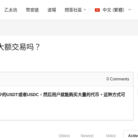
乙太坊
幣安链
波場
問答社區
中文 (繁體）
大额交易吗？
0
Comments
的USDT或者USDC，然后用户就能购买大量的代币。这种方式可
Oldest
Newest
Voted
Activ