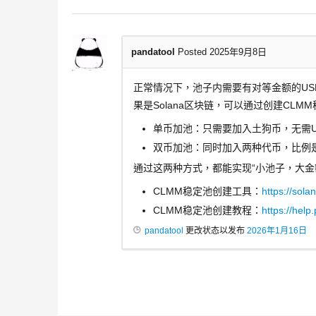
pandatool
Posted 2025年9月8日
正常情况下，池子内需要有对等金额的US
果是Solana区块链，可以通过创建CL
单币加池：只需要加入土狗币，无需U
双币加池：同时加入两种代币，比例是1
通过这两种方式，都能实现“小池子，大金
CLMM稳定池创建工具：
https://sola
CLMM稳定池创建教程：
https://help
pandatool
更改状态以发布
2026年1月16日