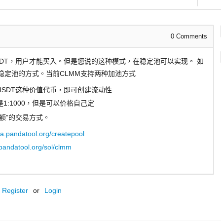
0
Comments
DT，用户才能买入。但是您说的这种模式，在稳定池可以实现。 如
MM稳定池的方式。当前CLMM支持两种加池方式
SDT这种价值代币，即可创建流动性
:1000，但是可以价格自己定
额”的交易方式。
na.pandatool.org/createpool
.pandatool.org/sol/clmm
Register
or
Login