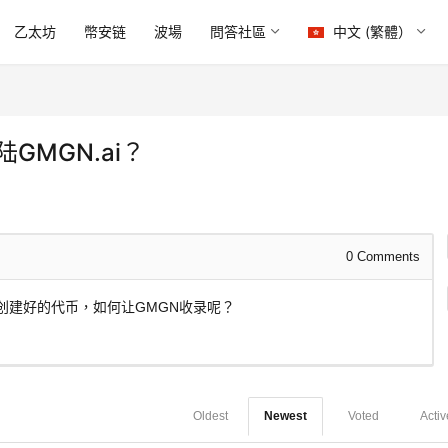
乙太坊
幣安链
波場
問答社區
中文 (繁體）
GMGN.ai？
0
Comments
创建好的代币，如何让GMGN收录呢？
Oldest
Newest
Voted
Activ