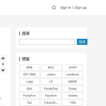
Sign in
Sign up
搜尋
搜尋
標籤
0
BNB
BSC
DAPP
EIP-7999
Jetton
LetsBonk
Logo
LP
MEME
OKX
PandaTool
Pump
PumpFun
Raydium
Solana
e
Sui
Token2022
TON