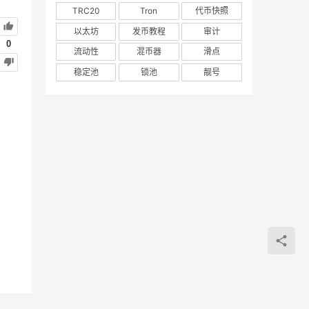
TRC20
Tron
代币快照
以太坊
发币教程
审计
0
流动性
混币器
滑点
稳定池
锁池
靓号