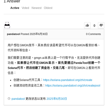
1
Answer
Active
Voted
Newest
Oldest
0
pandatool
Posted 2025年6月30日
0
Comments
用户想在GMGN发币，其本质应该是希望代币可以在GMGN看到价格、
代币资料等信息。
我们需要注意的是，gmgn.ai本质上是一个行情平台，无法提供代币创建
功能。
如果想让代币在GMGN显示，首先要通过PandaTool创建一个
Solana代币，然后创建了资金池，交易几笔
，即可在GMGN上看到代币
信息：
创建Solana代币工具：
https://solana.pandatool.org/zh/create
创建流动性资金池工具：
https://solana.pandatool.org/zh/createpool
pandatool
更改状态以发布
2025年6月30日