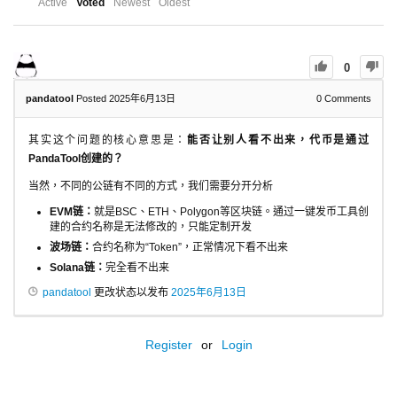
Active
Voted
Newest
Oldest
0
pandatool
Posted 2025年6月13日
0
Comments
其实这个问题的核心意思是：
能否让别人看不出来，代币是通过
PandaTool创建的？
当然，不同的公链有不同的方式，我们需要分开分析
EVM链：
就是BSC、ETH、Polygon等区块链。通过一键发币工具创
建的合约名称是无法修改的，只能定制开发
波场链：
合约名称为“Token”，正常情况下看不出来
Solana链：
完全看不出来
pandatool
更改状态以发布
2025年6月13日
Register
or
Login