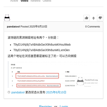
Active
Voted
Newest
Oldest
0
pandatool
Posted 2025年6月10日
0
Comments
波场链的黑洞销毁地址有两个，分别是：
T9yD14Nj9j7xAB4dbGeiX9h8unkKHxuWwb
T9yD14Nj9j7xAB4dbGeiX9h8unkKLxmGkn
这两个地址在浏览器里都是被标注了的，可以方向销毁
pandatool
更改状态以发布
2025年6月10日
Register
or
Login