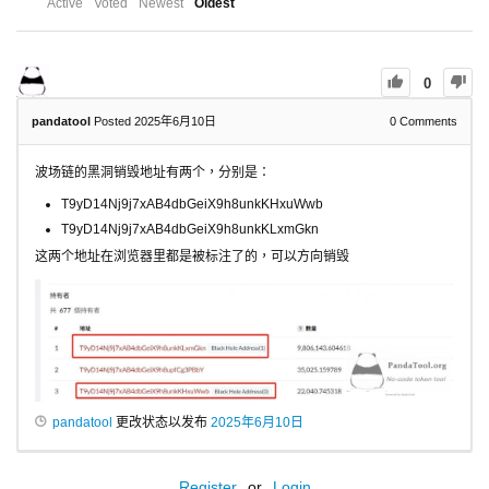
Active
Voted
Newest
Oldest
0
pandatool
Posted 2025年6月10日
0
Comments
波场链的黑洞销毁地址有两个，分别是：
T9yD14Nj9j7xAB4dbGeiX9h8unkKHxuWwb
T9yD14Nj9j7xAB4dbGeiX9h8unkKLxmGkn
这两个地址在浏览器里都是被标注了的，可以方向销毁
pandatool
更改状态以发布
2025年6月10日
Register
or
Login