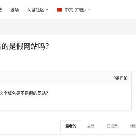
链
波场
问答社区
中文 (中国)
域名的是假网站吗？
0
条评论
，请问这个域名是不是假的网站？
最老的
最新
已投票
活