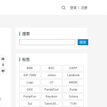
登录
注册
搜索
搜索
标签
0
BNB
BSC
DAPP
EIP-7999
Jetton
LetsBonk
Logo
LP
MEME
OKX
PandaTool
Pump
PumpFun
Raydium
Solana
跃
Sui
Token2022
TON