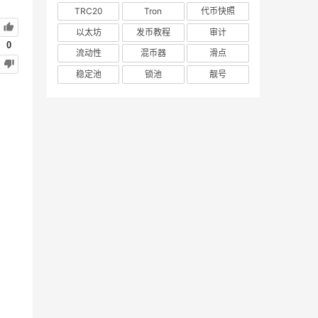
TRC20
Tron
代币快照
以太坊
发币教程
审计
0
流动性
混币器
滑点
稳定池
锁池
靓号