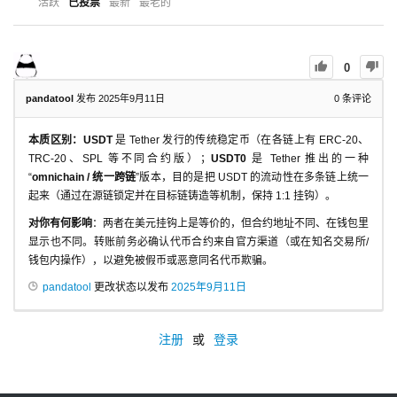
活跃
已投票
最新
最老的
0
pandatool
发布 2025年9月11日
0
条评论
本质区别：USDT
是 Tether 发行的传统稳定币（在各链上有 ERC-20、
TRC-20、SPL 等不同合约版）；
USDT0
是 Tether 推出的一种
“
omnichain / 统一跨链
”版本，目的是把 USDT 的流动性在多条链上统一
起来（通过在源链锁定并在目标链铸造等机制，保持 1:1 挂钩）。
对你有何影响
：两者在美元挂钩上是等价的，但合约地址不同、在钱包里
显示也不同。转账前务必确认代币合约来自官方渠道（或在知名交易所/
钱包内操作），以避免被假币或恶意同名代币欺骗。
pandatool
更改状态以发布
2025年9月11日
注册
或
登录