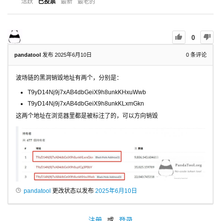
活跃
已投票
最新
最老的
0
pandatool
发布 2025年6月10日
0
条评论
波场链的黑洞销毁地址有两个，分别是：
T9yD14Nj9j7xAB4dbGeiX9h8unkKHxuWwb
T9yD14Nj9j7xAB4dbGeiX9h8unkKLxmGkn
这两个地址在浏览器里都是被标注了的，可以方向销毁
pandatool
更改状态以发布
2025年6月10日
注册
或
登录