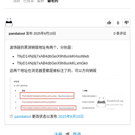
活跃
已投票
最新
最老的
0
pandatool
发布 2025年6月10日
0
条评论
波场链的黑洞销毁地址有两个，分别是：
T9yD14Nj9j7xAB4dbGeiX9h8unkKHxuWwb
T9yD14Nj9j7xAB4dbGeiX9h8unkKLxmGkn
这两个地址在浏览器里都是被标注了的，可以方向销毁
pandatool
更改状态以发布
2025年6月10日
注册
或
登录