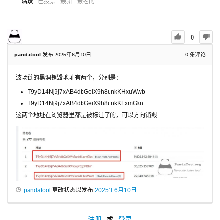
活跃
已投票
最新
最老的
0
pandatool
发布 2025年6月10日
0
条评论
波场链的黑洞销毁地址有两个，分别是：
T9yD14Nj9j7xAB4dbGeiX9h8unkKHxuWwb
T9yD14Nj9j7xAB4dbGeiX9h8unkKLxmGkn
这两个地址在浏览器里都是被标注了的，可以方向销毁
pandatool
更改状态以发布
2025年6月10日
注册
或
登录