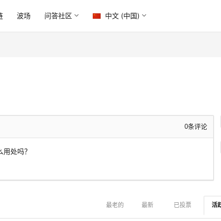
链
波场
问答社区
中文 (中国)
0
条评论
么用处吗？
最老的
最新
已投票
活