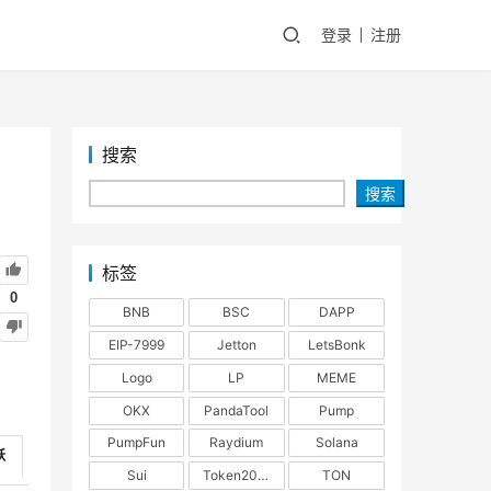
登录
注册
搜索
搜索
标签
0
BNB
BSC
DAPP
EIP-7999
Jetton
LetsBonk
Logo
LP
MEME
OKX
PandaTool
Pump
PumpFun
Raydium
Solana
跃
Sui
Token2022
TON