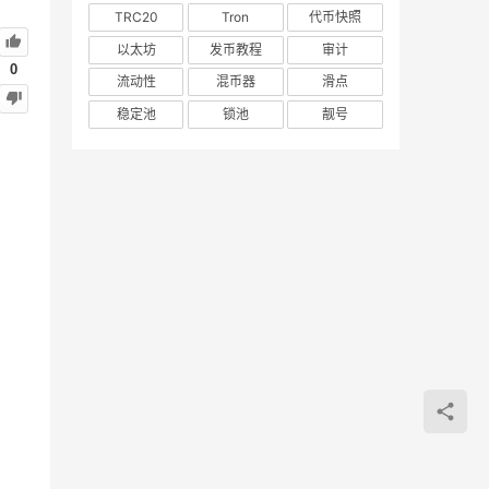
TRC20
Tron
代币快照
以太坊
发币教程
审计
0
流动性
混币器
滑点
稳定池
锁池
靓号