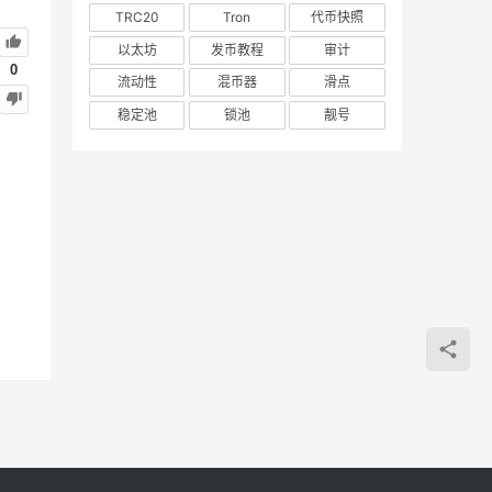
TRC20
Tron
代币快照
以太坊
发币教程
审计
0
流动性
混币器
滑点
稳定池
锁池
靓号