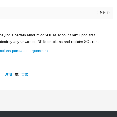
0
条评论
aying a certain amount of SOL as account rent upon first
h destroy any unwanted NFTs or tokens and reclaim SOL rent.
//solana.pandatool.org/en/rent
注册
或
登录