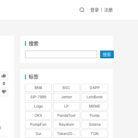
登录
注册
搜索
搜索
标签
0
BNB
BSC
DAPP
EIP-7999
Jetton
LetsBonk
Logo
LP
MEME
OKX
PandaTool
Pump
PumpFun
Raydium
Solana
跃
Sui
Token2022
TON