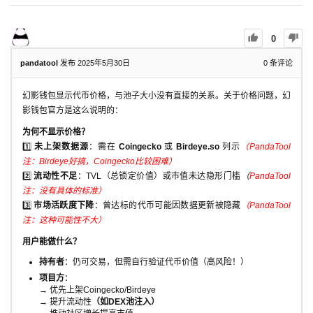
0
pandatool
发布 2025年5月30日
0
条评论
幻影钱包显示代币价格，与池子大小没有直接的关系。关于价格问题，幻
影钱包官方是这么说明的：
为何不显示价格？
1️⃣
未上架数据源
：需在
Coingecko
或
Birdeye.so
列示
（PandaTool
注：Birdeye好搞，Coingecko比较困难）
2️⃣
流动性不足
：TVL（总锁定价值）或市值未达隐形门槛
（
PandaTool
注：没有具体的标准）
3️⃣
市场活跃度下降
：曾达标的代币可能因数据更新被隐藏
（PandaTool
注：这种可能性不大）
用户能做什么？
持有者
：仍可交易，但需自行验证代币价值（高风险！）
项目方
：
→ 优先上架Coingecko/Birdeye
→ 提升流动性
（如DEX池注入）