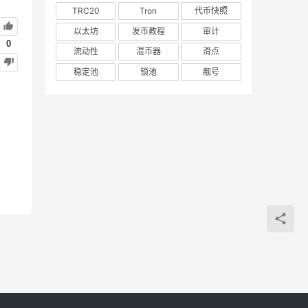
TRC20
Tron
代币快照
以太坊
发币教程
审计
0
流动性
混币器
滑点
稳定池
锁池
靓号