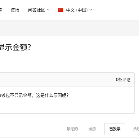
链
波场
问答社区
中文 (中国)
不显示金额？
0
条评论
Web3钱包不显示金额，这是什么原因呢？
最老的
最新
已投票
活