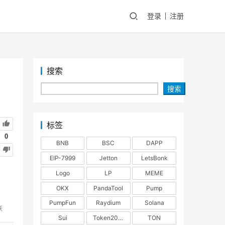
登录
注册
搜索
搜索
标签
0
BNB
BSC
DAPP
EIP-7999
Jetton
LetsBonk
Logo
LP
MEME
OKX
PandaTool
Pump
PumpFun
Raydium
Solana
跃
Sui
Token2022
TON