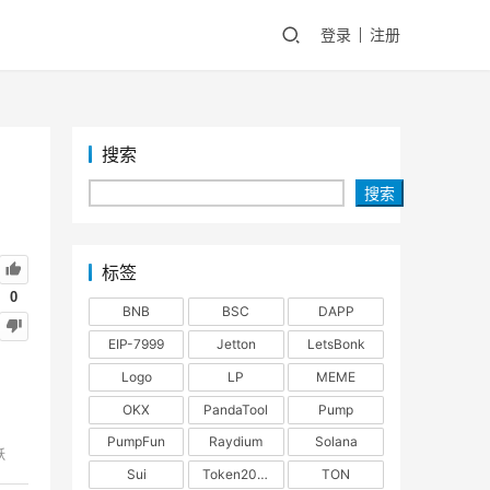
登录
注册
搜索
搜索
标签
0
BNB
BSC
DAPP
EIP-7999
Jetton
LetsBonk
Logo
LP
MEME
OKX
PandaTool
Pump
PumpFun
Raydium
Solana
跃
Sui
Token2022
TON