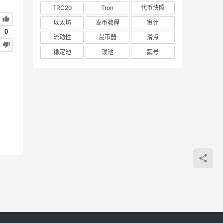
TRC20
Tron
代币快照
以太坊
发币教程
审计
0
流动性
混币器
滑点
稳定池
锁池
靓号