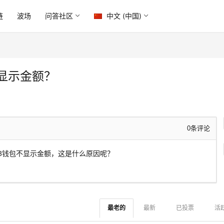
链
波场
问答社区
中文 (中国)
不显示金额？
0
条评论
Web3钱包不显示金额，这是什么原因呢？
最老的
最新
已投票
活