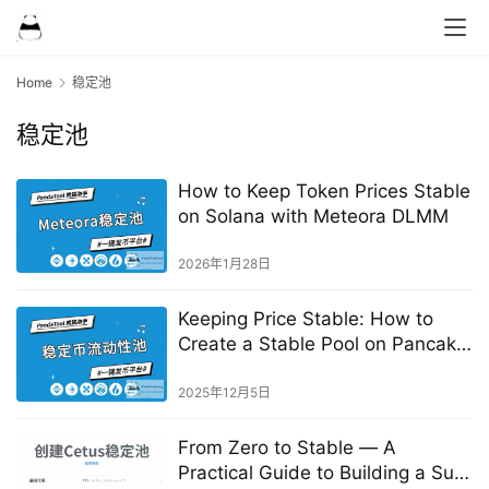
Home
稳定池
稳定池
How to Keep Token Prices Stable
on Solana with Meteora DLMM
2026年1月28日
Keeping Price Stable: How to
Create a Stable Pool on Pancake
V3
2025年12月5日
From Zero to Stable — A
Practical Guide to Building a Sui