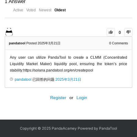
1
Answer
Active
Voted
Newest
Oldest
0
pandatool
Posted 2025年3月21日
0
Comments
Any user can utilize PandaTool to create a CLMM (Concentrated
Liquidity Market Maker) liquidity pool, ensuring the token’s price
stability:https://solana.pandatool.org/en/createpool
pandatool
已回答的问题
2025年3月21日
Register
or
Login
Copyright © 2025 PandaAcamey Powered by
PandaTool