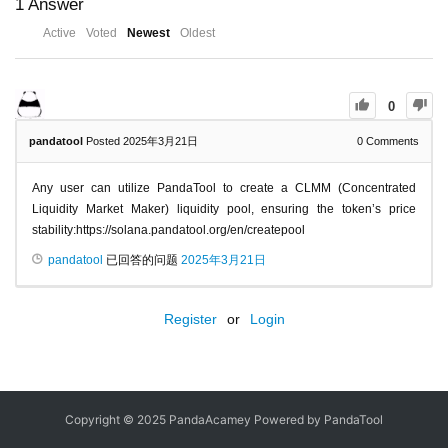
1
Answer
Active
Voted
Newest
Oldest
0
pandatool
Posted 2025年3月21日
0
Comments
Any user can utilize PandaTool to create a CLMM (Concentrated
Liquidity Market Maker) liquidity pool, ensuring the token’s price
stability:https://solana.pandatool.org/en/createpool
pandatool
已回答的问题
2025年3月21日
Register
or
Login
Copyright © 2025 PandaAcamey Powered by
PandaTool