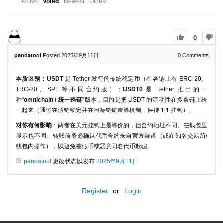
Active
Voted
Newest
Oldest
0
pandatool
Posted 2025年9月11日
0
Comments
本质区别：USDT
是 Tether 发行的传统稳定币（在各链上有 ERC-20、
TRC-20、SPL 等不同合约版）；
USDT0
是 Tether 推出的一
种“
omnichain / 统一跨链
”版本，目的是把 USDT 的流动性在多条链上统
一起来（通过在源链锁定并在目标链铸造等机制，保持 1:1 挂钩）。
对你有何影响
：两者在美元挂钩上是等价的，但合约地址不同、在钱包里
显示也不同。转账前务必确认代币合约来自官方渠道（或在知名交易所/
钱包内操作），以避免被假币或恶意同名代币欺骗。
pandatool
更改状态以发布
2025年9月11日
Register
or
Login