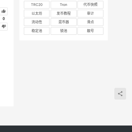
TRC20
Tron
代币快照
以太坊
发币教程
审计
0
流动性
混币器
滑点
稳定池
锁池
靓号