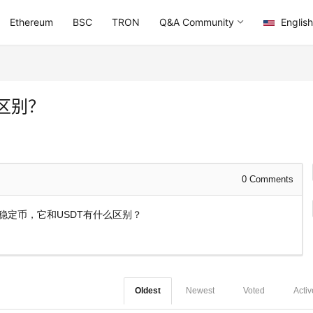
Ethereum
BSC
TRON
Q&A Community
English
么区别？
0
Comments
稳定币，它和USDT有什么区别？
Oldest
Newest
Voted
Activ