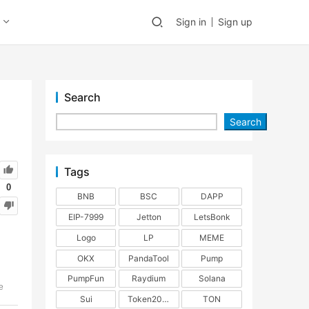
Sign in
Sign up
Search
Search
Tags
0
BNB
BSC
DAPP
EIP-7999
Jetton
LetsBonk
Logo
LP
MEME
OKX
PandaTool
Pump
PumpFun
Raydium
Solana
e
Sui
Token2022
TON