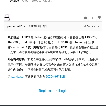
Active
Voted
Newest
Oldest
0
pandatool
Posted 2025年9月11日
0
Comments
本质区别：USDT
是 Tether 发行的传统稳定币（在各链上有 ERC-20、
TRC-20、SPL 等不同合约版）；
USDT0
是 Tether 推出的一
种“
omnichain / 统一跨链
”版本，目的是把 USDT 的流动性在多条链上统
一起来（通过在源链锁定并在目标链铸造等机制，保持 1:1 挂钩）。
对你有何影响
：两者在美元挂钩上是等价的，但合约地址不同、在钱包里
显示也不同。转账前务必确认代币合约来自官方渠道（或在知名交易所/
钱包内操作），以避免被假币或恶意同名代币欺骗。
pandatool
更改状态以发布
2025年9月11日
Register
or
Login